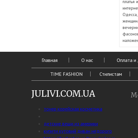
платья 
интерне
Одесса,
женщина
вечерни
фасоно
наложен
Главная
О нас
Оплата и
TIME FASHION
Стилистам
JULIVI.COM.UA
М
тонер корейская косметика
детские вещи из америки
купити кутовий диван недорого