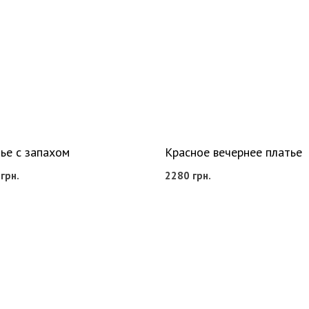
ье с запахом
Красное вечернее платье
0
грн.
2280
грн.