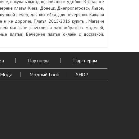
зине, покупать выгодно, приятно и удобно. В каталоге
черние платья Киев, Донецк, Днепропетровск, Львов,
пускной вечер, для коктейля, для вечеринок. Каждая
 и не дорогие, Платья 2015-2016 купить . Магазин
шем магазине julivi.com.ua разнообразных моделей,
ные платья! Вечернее платье онлайн с доставкой,
ва
Партнеры
Партнерам
Мода
Модный Look
SHOP