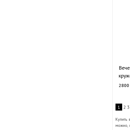
Вече
круж
280
1
2
3
Купить 
можно, 