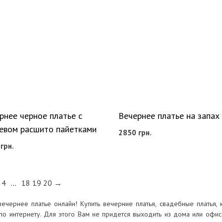
рнее черное платье с
Вечернее платье на запах
евом расшито пайетками
2850
грн.
0
грн.
4
…
18
19
20
→
вечернее платье онлайн! Купить вечерние платья, свадебные платья, 
по интернету. Для этого Вам не придется выходить из дома или офис