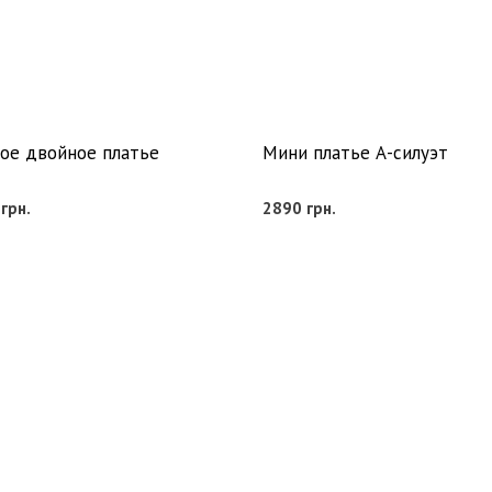
ое двойное платье
Мини платье А-силуэт
0
грн.
2890
грн.