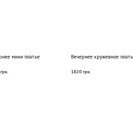
рнее мини платье
Вечернее кружевное плать
0
грн.
1820
грн.