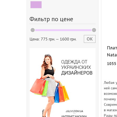
Фильтр по цене
ОК
Цена:
775 грн.
—
1600 грн.
Плат
Nata
105
Любая у
ней сам
возможн
почему
Совреме
в магаз
Рады пр