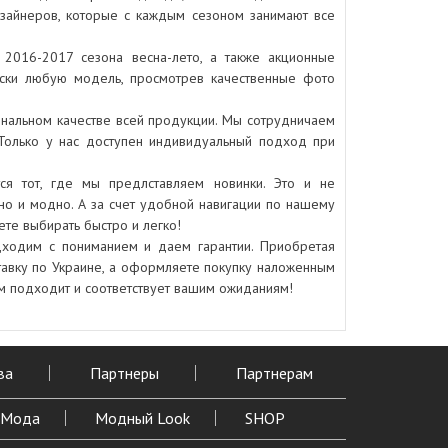
зайнеров, которые с каждым сезоном занимают все
2016-2017 сезона весна-лето, а также акционные
ески любую модель, просмотрев качественные фото
инальном качестве всей продукции. Мы сотрудничаем
Только у нас доступен индивидуальный подход при
я тот, где мы предлставляем новинки. Это и не
ьно и модно. А за счет удобной навигации по нашему
те выбирать быстро и легко!
дходим с пониманием и даем гарантии. Приобретая
авку по Украине, а оформляете покупку наложенным
вам подходит и соответствует вашим ожиданиям!
ва
Партнеры
Партнерам
Мода
Модный Look
SHOP