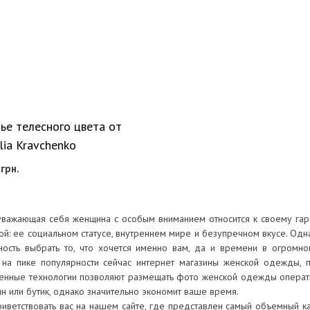
ье телесного цвета от
lia Kravchenko
5
грн.
важающая себя женщина с особым вниманием относится к своему га
ой: ее социальном статусе, внутреннем мире и безупречном вкусе. Одн
ость выбрать то, что хочется именно вам, да и времени в огромн
 на пике популярности сейчас интернет магазины женской одежды, 
нные технологии позволяют размещать фото женской одежды операти
ин или бутик, однако значительно экономит ваше время.
иветствовать вас на нашем сайте, где представлен самый объемный к