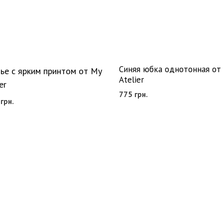
Синяя юбка однотонная от
ье с ярким принтом от My
Atelier
er
775
грн.
0
грн.