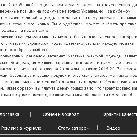
вно. С особенной гордостью мы делаем акцент на отечественных ди
веренные позиции на подиумах не только Украины, но и за рубежом.
ет магазин женской одежды предлагает вашему вниманию новинки 
жения сезона осень-зима. Вы с удобством можете выбрать практич
 одежды на нашем сайте.
окупки в нашем магазине, вы можете быть полностью уверены в ориг
ую с метрами украинской моды, тщательно отбирая каждую модель. 
ом многообразии выбора.
популярным разделом интернет магазина женской одежды являетс
льно. Ведь, каждая женщина стремится выглядеть максимально актуал
 высокого качества фото женской одежды - новинки 2016-2017 вы сможе
осам безопасности ваших покупок и отсутствию рисков мы также по
в интернет магазине женской одежды вы получаете бесплатную дост
м. Таким образом, вы платите деньги только за то, что гарантировано 
х вам покупок и помните, новинки магазина обновляются ежедневно!
 доставка
Обмен и возврат
Гарантия качест
Реклама в журнале
Стать автором
Видео