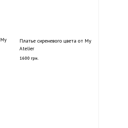
 My
Платье сиреневого цвета от My
Atelier
1600
грн.