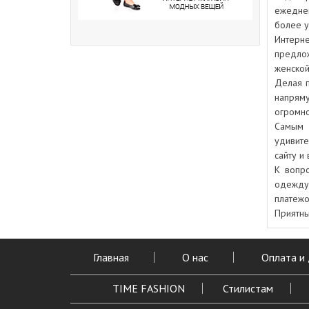
ежедне
более у
Интерн
предло
женской
Делая п
напрям
огромн
Самым 
удивите
сайту и
К вопр
одежду 
платежо
Приятны
Главная
О нас
Оплата и
TIME FASHION
Стилистам