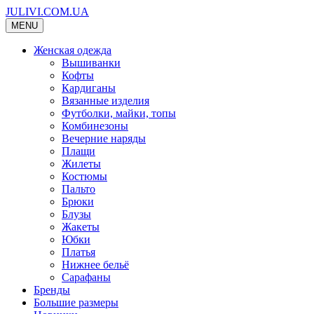
JULIVI.COM.UA
MENU
Женская одежда
Вышиванки
Кофты
Кардиганы
Вязанные изделия
Футболки, майки, топы
Комбинезоны
Вечерние наряды
Плащи
Жилеты
Костюмы
Пальто
Брюки
Блузы
Жакеты
Юбки
Платья
Нижнее бельё
Сарафаны
Бренды
Большие размеры