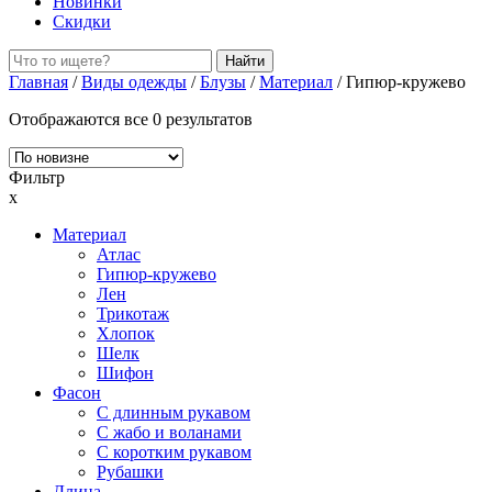
Новинки
Скидки
Главная
/
Виды одежды
/
Блузы
/
Материал
/ Гипюр-кружево
Отображаются все 0 результатов
Фильтр
x
Материал
Атлас
Гипюр-кружево
Лен
Трикотаж
Хлопок
Шелк
Шифон
Фасон
С длинным рукавом
С жабо и воланами
С коротким рукавом
Рубашки
Длина