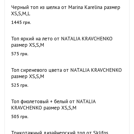
Черный топ из шелка от Marina Karelina размер
XS,S,M,L
1445
грн.
Топ яркий на лето от NATALIA KRAVCHENKO
размер XS,S,M
575
грн.
Топ сиреневого цвета от NATALIA KRAVCHENKO
размер XS,S,M
525
грн.
Топ фиолетовый + белый от NATALIA
KRAVCHENKO размер XS,S,M
505
грн.
Трикотажный дизайнерский топ от Sklifos