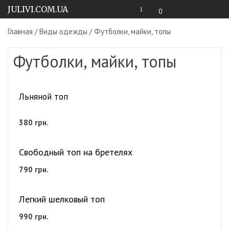
JULIVI.COM.UA
1
0
Главная
/
Виды одежды
/ Футболки, майки, топы
Футболки, майки, топы
Льняной топ
380
грн.
Свободный топ на бретелях
790
грн.
Легкий шелковый топ
990
грн.