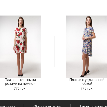
Платье с красными
Платье с удлиненной
розами на нежно-
юбкой
персиковом фоне
грн.
грн.
775
775
 доставка
Обмен и возврат
Гарантия качест