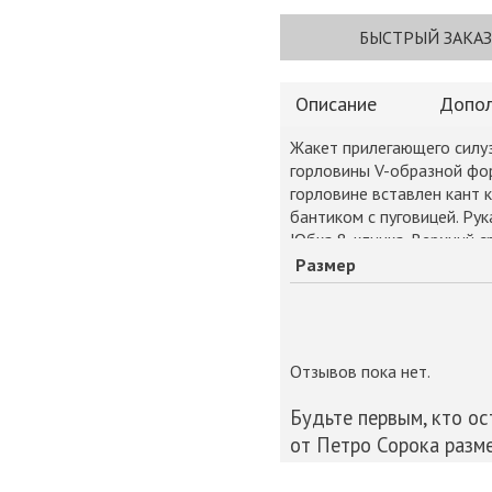
БЫСТРЫЙ ЗАКАЗ
Описание
Допол
Жакет прилегающего силуэ
горловины V-образной фор
горловине вставлен кант 
бантиком с пуговицей. Рук
Юбка 8-клинка. Верхний с
рельефами. Горловина окр
Размер
втачной длиной 3/4, раскл
рукава окантован.Зима-в
Отзывов пока нет.
Будьте первым, кто о
от Петро Сорока разме
Ваш e-mail не будет опуб