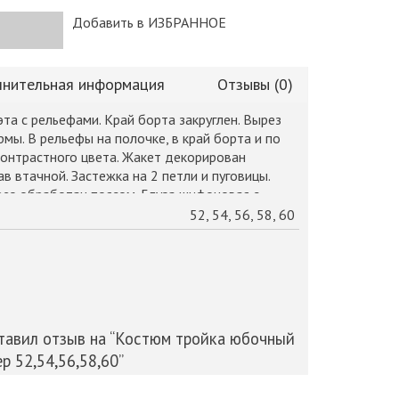
Добавить в ИЗБРАННОЕ
нительная информация
Отзывы (0)
та с рельефами. Край борта закруглен. Вырез
мы. В рельефы на полочке, в край борта и по
контрастного цвета. Жакет декорирован
ав втачной. Застежка на 2 петли и пуговицы.
рез обработан поясом. Блуза шифоновая с
углой формы, декорирована «жабо». Рукав
52, 54, 56, 58, 60
ешенный к низу со сборкой. Горловина и низ
есна, Код товара МС 0968-01
ставил отзыв на “Костюм тройка юбочный
р 52,54,56,58,60”
ликован.
Обязательные поля помечены
*