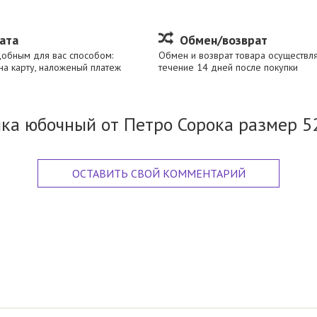
Ваша оценка
ата
Обмен/возврат
Ваш отзыв
*
добным для вас способом:
Обмен и возврат товара осуществля
на карту, наложеный платеж
течение 14 дней после покупки
ка юбочный от Петро Сорока размер 52
ОСТАВИТЬ СВОЙ КОММЕНТАРИЙ
Email
*