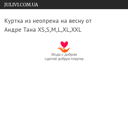
JULIVI.COM.UA
Куртка из неопрена на весну от
Андре Тана XS,S,M,L,XL,XXL
Мода с добром
сделай добрую покупку