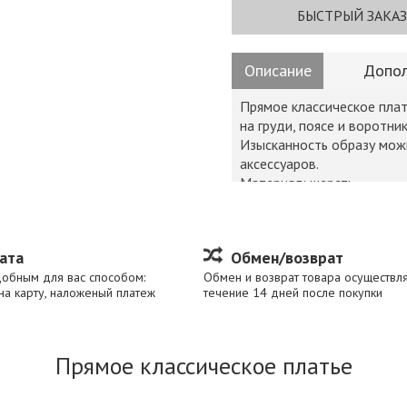
БЫСТРЫЙ ЗАКАЗ
Описание
Допол
Прямое классическое плат
на груди, поясе и воротни
Изысканность образу мож
аксессуаров.
Материал: шерсть
Цвет: бежевый
Уход: ручная стирка
Код товара: 1206
ата
Обмен/возврат
добным для вас способом:
Обмен и возврат товара осуществля
на карту, наложеный платеж
течение 14 дней после покупки
Прямое классическое платье