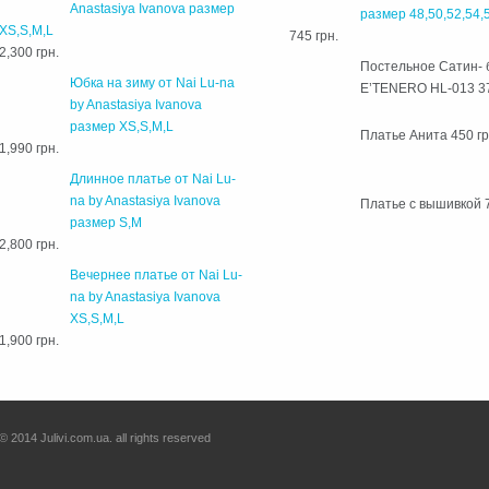
Anastasiya Ivanova размер
размер 48,50,52,54,
XS,S,M,L
745 грн.
2,300 грн.
Постельное Сатин- 
Юбка на зиму от Nai Lu-na
E’TENERO HL-013
3
by Anastasiya Ivanova
размер XS,S,M,L
Платье Анита
450 гр
1,990 грн.
Длинное платье от Nai Lu-
na by Anastasiya Ivanova
Платье с вышивкой
размер S,M
2,800 грн.
Вечернее платье от Nai Lu-
na by Anastasiya Ivanova
XS,S,M,L
1,900 грн.
© 2014 Julivi.com.ua. all rights reserved