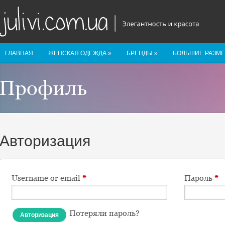
ГЛАВНАЯ
ЖЕНСКАЯ ОДЕЖДА
»
БРЕНДЫ
»
БОЛЬШИЕ РАЗМ
Профиль
Авторизация
Username or email
*
Пароль
*
Потеряли пароль?