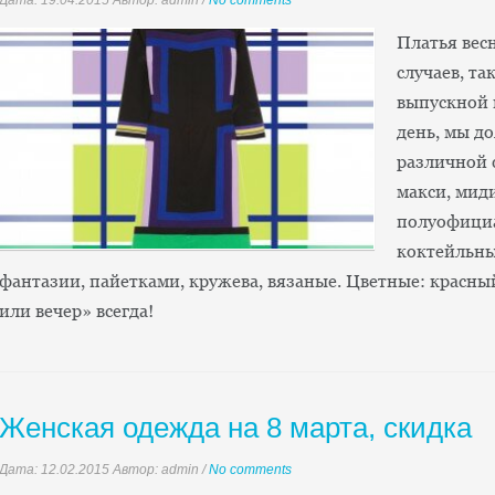
Дата:
19.04.2015
Автор: admin
/
No comments
Платья весн
случаев, та
выпускной 
день, мы д
различной 
макси, мид
полуофициа
коктейльны
фантазии, пайетками, кружева, вязаные. Цветные: красный
или вечер» всегда!
Женская одежда на 8 марта, скидка
Дата:
12.02.2015
Автор: admin
/
No comments