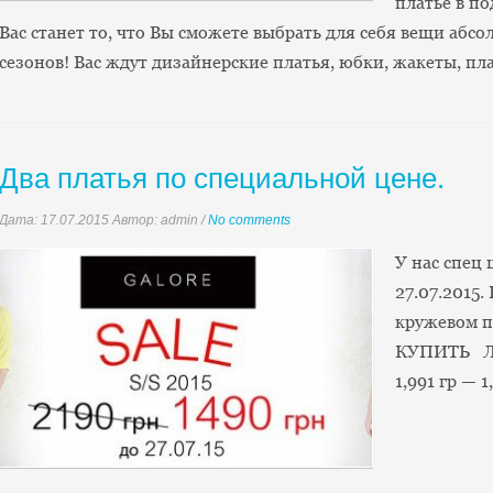
платье в п
Вас станет то, что Вы сможете выбрать для себя вещи абсо
сезонов! Вас ждут дизайнерские платья, юбки, жакеты, пл
Два платья по специальной цене.
Дата:
17.07.2015
Автор: admin
/
No comments
У нас спец 
27.07.2015.
кружевом пр
КУПИТЬ Лет
1,991 гр — 