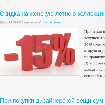
Скидка на женскую летнею коллекци
Дата:
19.06.2015
Автор: admin
/
No comments
Приятная н
девушек. С
2015 года о
вторую стр
понравившу
15 % С трет
можете куп
скидкой в
При покупки дизайнерской вещи сумк