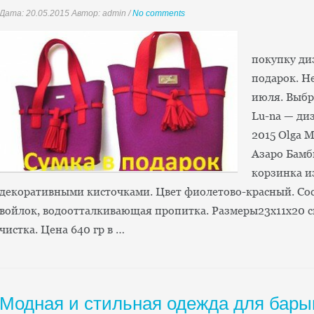
Дата:
20.05.2015
Автор: admin
/
No comments
Сове
покупку ди
подарок. Не
июля. Выбр
Lu-na — ди
2015 Olga M
Азаро Бамб
корзинка и
декоративными кисточками. Цвет фиолетово-красный. Сос
войлок, водоотталкивающая пропитка. Размеры23х11х20 см
чистка. Цена 640 гр в …
Модная и стильная одежда для бар