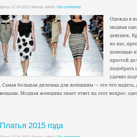
Дата:
21.04.2015
Автор: admin
/
No comments
Одежда в н
модная од
девушек. К
из нас, про
помощью из
простой де
подобрать ц
удачно под
. Самая большая дилемма для женщины — это что надеть,
вещами. Модная женщина знает ответ на этот вопрос: зде
Платья 2015 года