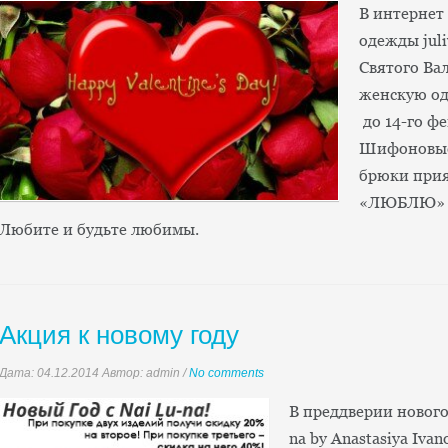
В интернет
одежды juli
Святого Ва
женскую о
до 14-го ф
Шифоновые,
брюки прия
«ЛЮБЛЮ» вс
Любите и будьте любимы.
Акция к новому году
Дата:
04.12.2014
Автор: admin
/
No comments
В преддверии нового
na by Anastasiya Iva