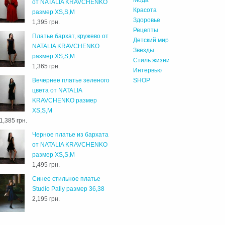
Мода
от NATALIA KRAVCHENKO
Красота
размер XS,S,M
Здоровье
1,395 грн.
Рецепты
Платье бархат, кружево от
Детский мир
NATALIA KRAVCHENKO
Звезды
размер XS,S,M
Стиль жизни
1,365 грн.
Интервью
Вечернее платье зеленого
SHOP
цвета от NATALIA
KRAVCHENKO размер
XS,S,M
1,385 грн.
Черное платье из бархата
от NATALIA KRAVCHENKO
размер XS,S,M
1,495 грн.
Cинее стильное платье
Studio Paliy размер 36,38
2,195 грн.