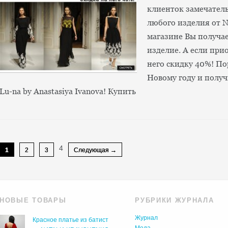
клиенток замечател
любого изделия от N
магазине Вы получае
изделие. А если прио
него скидку 40%! По
Новому году и получ
Lu-na by Anastasiya Ivanova! Купить
4
1
2
3
Следующая →
НОВЫЕ ТОВАРЫ
РУБРИКИ ЖУРНАЛА
Журнал
Красное платье из батист