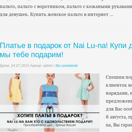
пальто, пальто с воротником, пальто с кожаными рукавам
для девушек. Купить женское пальто в интернет …
Платье в подарок от Nai Lu-na! Купи 
мы тебе подарим!
Дата:
24.07.2015
Автор: admin
/
No comments
Спешим пор
клиенток н
нарядами, 
предложени
для Вас ос
8 августа, 
na, Вы гар