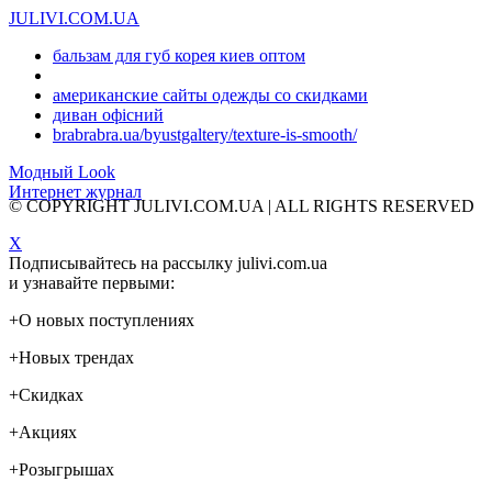
JULIVI.COM.UA
бальзам для губ корея киев оптом
американские сайты одежды со скидками
диван офісний
brabrabra.ua/byustgaltery/texture-is-smooth/
Модный Look
Интернет журнал
© COPYRIGHT JULIVI.COM.UA | ALL RIGHTS RESERVED
X
Подписывайтесь на рассылку julivi.com.ua
и узнавайте первыми:
+
О новых поступлениях
+
Новых трендах
+
Скидках
+
Акциях
+
Розыгрышах