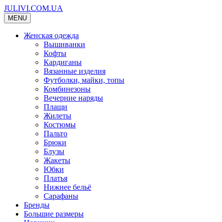
JULIVI.COM.UA
MENU
Женская одежда
Вышиванки
Кофты
Кардиганы
Вязанные изделия
Футболки, майки, топы
Комбинезоны
Вечерние наряды
Плащи
Жилеты
Костюмы
Пальто
Брюки
Блузы
Жакеты
Юбки
Платья
Нижнее бельё
Сарафаны
Бренды
Большие размеры