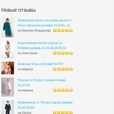
Новые отзывы
Бирюзовое пальто на осень-весна от
Anna Yakovenko размер XS,S,M,L,XL
на Евгения Иорданова
5 из 5
Классическое белое платье от
Kostelni размер 42,44,46,48,50,52
на Анастасия
5 из 5
Комплект Клео-426 AMETHYST
на марина
5 из 5
Платье от Петро Сорока Размер
42,44,46
на марина
5 из 5
Комбинезон от Петро Сорока размер
54,56,58,60
на Ирэна