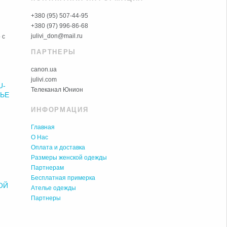
+380 (95) 507-44-95
+380 (97) 996-86-68
julivi_don@mail.ru
 с
ПАРТНЕРЫ
canon.ua
julivi.com
U-
Телеканал Юнион
ТЬЕ
ИНФОРМАЦИЯ
х
Главная
О Нас
Оплата и доставка
Размеры женской одежды
Партнерам
Бесплатная примерка
ОЙ
Ателье одежды
Партнеры