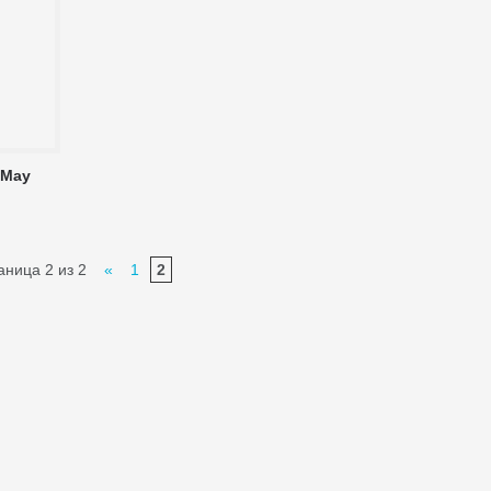
 May
аница 2 из 2
«
1
2