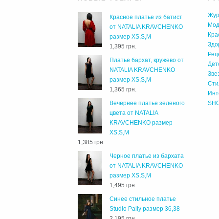
Жур
Красное платье из батист
Мо
от NATALIA KRAVCHENKO
Кра
размер XS,S,M
Здо
1,395 грн.
Рец
Платье бархат, кружево от
Дет
NATALIA KRAVCHENKO
Зве
размер XS,S,M
Сти
1,365 грн.
Инт
Вечернее платье зеленого
SH
цвета от NATALIA
KRAVCHENKO размер
XS,S,M
1,385 грн.
Черное платье из бархата
от NATALIA KRAVCHENKO
размер XS,S,M
1,495 грн.
Cинее стильное платье
Studio Paliy размер 36,38
2,195 грн.