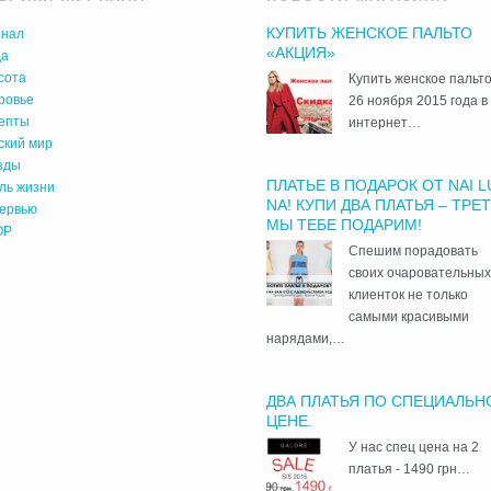
КУПИТЬ ЖЕНСКОЕ ПАЛЬТО
нал
«АКЦИЯ»
да
сота
Купить женское пальто
ровье
26 ноября 2015 года в
епты
интернет…
ский мир
зды
ПЛАТЬЕ В ПОДАРОК ОТ NAI L
ль жизни
NA! КУПИ ДВА ПЛАТЬЯ – ТРЕ
ервью
МЫ ТЕБЕ ПОДАРИМ!
OP
Спешим порадовать
своих очаровательны
клиенток не только
самыми красивыми
нарядами,…
ДВА ПЛАТЬЯ ПО СПЕЦИАЛЬН
ЦЕНЕ.
У нас спец цена на 2
платья - 1490 грн…