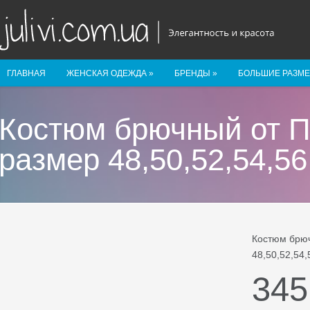
ГЛАВНАЯ
ЖЕНСКАЯ ОДЕЖДА
»
БРЕНДЫ
»
БОЛЬШИЕ РАЗМ
Костюм брючный от П
размер 48,50,52,54,56
Костюм брюч
48,50,52,54,
345