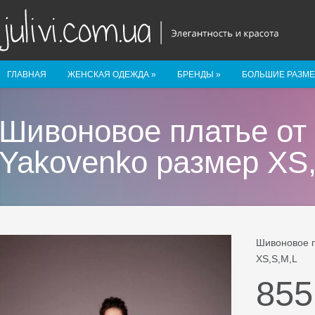
ГЛАВНАЯ
ЖЕНСКАЯ ОДЕЖДА
»
БРЕНДЫ
»
БОЛЬШИЕ РАЗМ
Шивоновое платье от
Yakovenko размер XS
Шивоновое п
XS,S,M,L
855