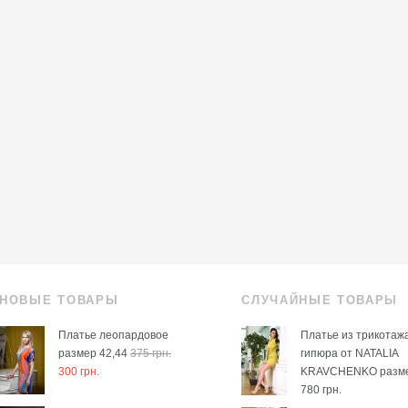
НОВЫЕ ТОВАРЫ
СЛУЧАЙНЫЕ ТОВАРЫ
Платье леопардовое
Платье из трикотаж
размер 42,44
375 грн.
гипюра от NATALIA
300 грн.
KRAVCHENKO разм
780 грн.