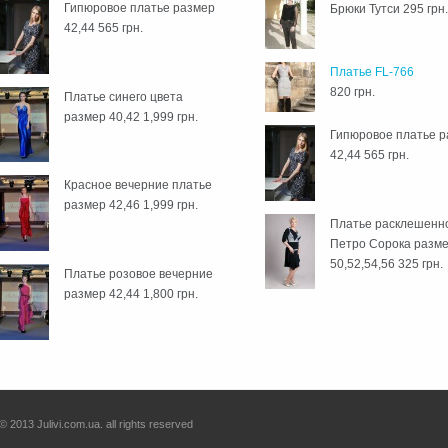
Гипюровое платье размер
Брюки Тутси
295 грн
42,44
565 грн.
Платье FL-766
820 грн.
Платье синего цвета
размер 40,42
1,999 грн.
Гипюровое платье 
42,44
565 грн.
Красное вечерние платье
размер 42,46
1,999 грн.
Платье расклешенн
Петро Сорока разм
50,52,54,56
325 грн.
Платье розовое вечерние
размер 42,44
1,800 грн.
© 2013 Julivi.com.ua. all rights reserved